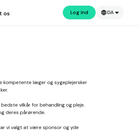
Log ind
DA
t os
de kompetente læger og sygeplejersker
ker.
bedste vilkår for behandling og pleje.
 og deres pårørende.
har vi valgt at være sponsor og yde