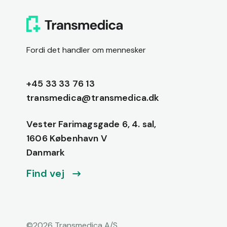
Fordi det handler om mennesker
+45 33 33 76 13
transmedica@transmedica.dk
Vester Farimagsgade 6, 4. sal,
1606 København V
Danmark
Find vej
©
2026
Transmedica A/S