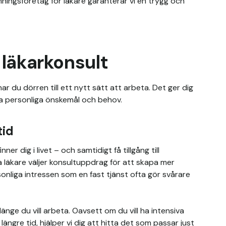
ngsföretag för läkare garanterar vi en trygg och 
 läkarkonsult
 du dörren till ett nytt sätt att arbeta. Det ger dig 
na personliga önskemål och behov.
tid
 dig i livet – och samtidigt få tillgång till 
läkare väljer konsultuppdrag för att skapa mer 
rsonliga intressen som en fast tjänst ofta gör svårare 
ge du vill arbeta. Oavsett om du vill ha intensiva 
ngre tid, hjälper vi dig att hitta det som passar just 