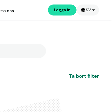
Logga in
SV
kta oss
Ta bort filter