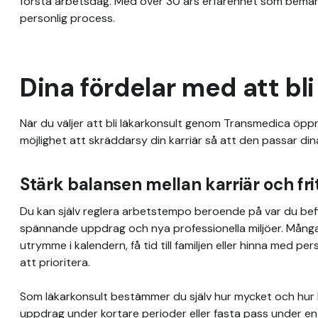
första arbetsdag. Med över 30 års erfarenhet som bemanni
personlig process.
Dina fördelar med att bli
När du väljer att bli läkarkonsult genom Transmedica öppnar
möjlighet att skräddarsy din karriär så att den passar di
Stärk balansen mellan karriär och fri
Du kan själv reglera arbetstempo beroende på var du befinner
spännande uppdrag och nya professionella miljöer. Många 
utrymme i kalendern, få tid till familjen eller hinna med pe
att prioritera.

Som läkarkonsult bestämmer du själv hur mycket och hur län
uppdrag under kortare perioder eller fasta pass under en lä