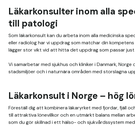
Läkarkonsulter inom alla spec
till patologi
Som läkarkonsult kan du arbeta inom alla medicinska specia
eller radiolog har vi uppdrag som matchar din kompetens 
lägger stor vikt vid att hitta det uppdrag som passar just d
Vi samarbetar med sjukhus och kliniker i Danmark, Norge o
stadsmiljöer och i naturnära områden med storslagna upp
Läkarkonsult i Norge – hög l
Föreställ dig att kombinera läkaryrket med fjordar, fjäll oc
till attraktiva lönevillkor och en utmärkt balans mellan arb
som du gör skillnad i ett hälso- och sjukvårdssystem med 